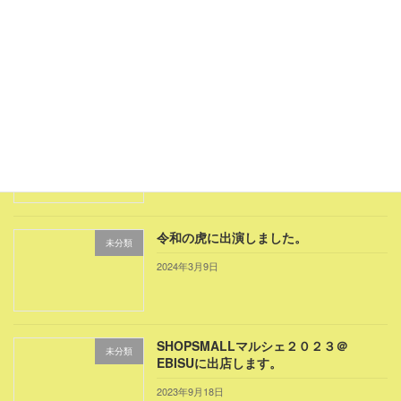
名鉄商店様にて「マッチャクリセン」販
お知らせ
売開始しました。
2025年2月28日
栄養成分表示に誤りがある商品が出荷さ
未分類
れました。
2025年1月19日
令和の虎に出演しました。
未分類
2024年3月9日
SHOPSMALLマルシェ２０２３＠
未分類
EBISUに出店します。
2023年9月18日